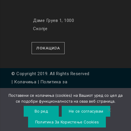
Даме Груев 1, 1000
Скопје
ЛОКАЦИЈА
© Copyright 2019. All Rights Reserved
|
Колачиња
|
Политика за
приватност
Поставени се колачиња (cookies) на Вашиот уред со цел да
Developed by
Unet
се подобри функционалноста на оваа веб страница.
Во ред
Не се согласувам
Политика За Користење Cookies