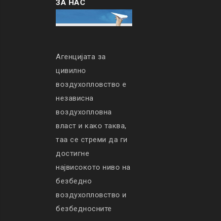
ЗА НАС
Агенцијата за
цивилно
воздухопловство е
независна
воздухопловна
власт и како таква,
таа се стреми да ги
достигне
највисокото ниво на
безбедно
воздухопловство и
безбедносните