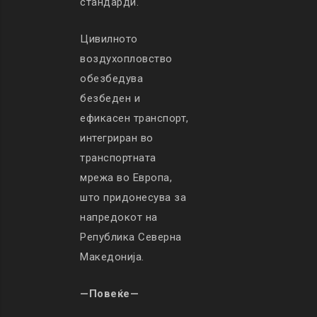
стандарди.
Цивилното
воздухопловство
обезбедува
безбеден и
ефикасен транспорт,
интегриран во
транспортната
мрежа во Европа,
што придонесува за
напредокот на
Република Северна
Македонија.
—Повеќе—