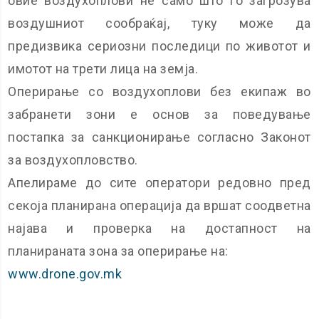
овие воздухоплови не само што го загрозува
воздушниот сообраќај, туку може да
предизвика сериозни последици по животот и
имотот на трети лица на земја.
Оперирање со воздухоплови без екипаж во
забранети зони е основ за поведување
постапка за санкционирање согласно Законот
за воздухопловство.
Апелираме до сите оператори редовно пред
секоја планирана операција да вршат соодветна
најава и проверка на достапност на
планираната зона за оперирање на:
www.drone.gov.mk