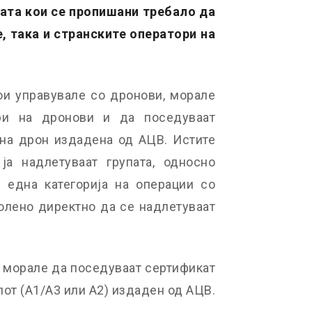
ата кои се пропишани требало да
, така и странските оператори на
ои управувале со дронови, морале
ри на дронови и да поседуваат
 на дрон издадена од АЦВ. Истите
а надлетуваат групата, односно
у една категорија на операции со
волено директно да се надлетуваат
 морале да поседуваат сертификат
от (А1/А3 или А2) издаден од АЦВ.