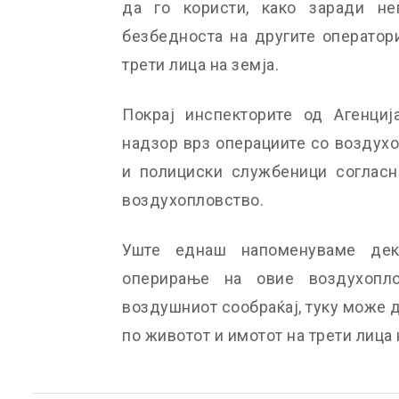
да го користи, како заради не
безбедноста на другите оператор
трети лица на земја.
Покрај инспекторите од Агенциј
надзор врз операциите со воздух
и полициски службеници согласн
воздухопловство.
Уште еднаш напоменуваме дека
оперирање на овие воздухопл
воздушниот сообраќај, туку може 
по животот и имотот на трети лица 