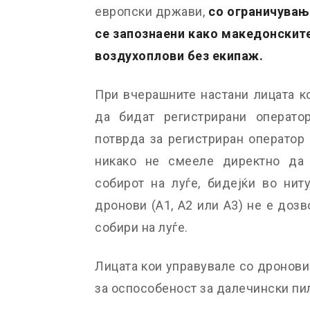
европски држави,
со ограничувањ
се запознаени како македонските
воздухоплови без екипаж.
При вчерашните настани лицата к
да бидат регистрирани операто
потврда за регистриран оператор
никако не смееле директно да ј
собирот на луѓе, бидејќи во нит
дронови (А1, А2 или А3) не е доз
собири на луѓе.
Лицата кои управувале со дронови
за оспособеност за далечински пил