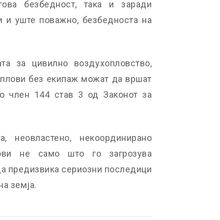
гова безбедност, така и заради
и и уште поважно, безбедноста на
ата за цивилно воздухопловство,
оплови без екипаж можат да вршат
о член 144 став 3 од Законот за
, неовластено, некоординирано
ови не само што го загрозува
да предизвика сериозни последици
на земја.