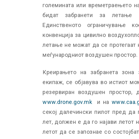
големината или времетраењето на
бидат забранети за летање 
Единственото ограничување к
конвенција за цивилно воздухопло
летање не можат да се протегаат 
меѓународниот воздушен простор.
Креирањето на забранета зона 
екипаж, се објавува во истиот мо
резервиран воздушен простор, д
www.drone.gov.mk
и на
www.caa.
секој далечински пилот пред да 
лет, должен е да го најави летот 
летот да се запознае со состојба