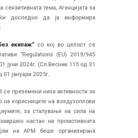
а сензитивната тема, Агенцијата за
ајќи доследно да ја информира
:
без ек
и
паж
”
со кој во целост се
ативи “Regulations (EU) 2019/945
01 јуни 2024г. (Сл.Весник 115 од 31
 01 јануари 2025г.
ЦВ се преземени низа активности за
о на корисниците на воздухоплови
диумите, за стапување на сила на
 завршен настан на промотивната
ом на АРМ беше организирана