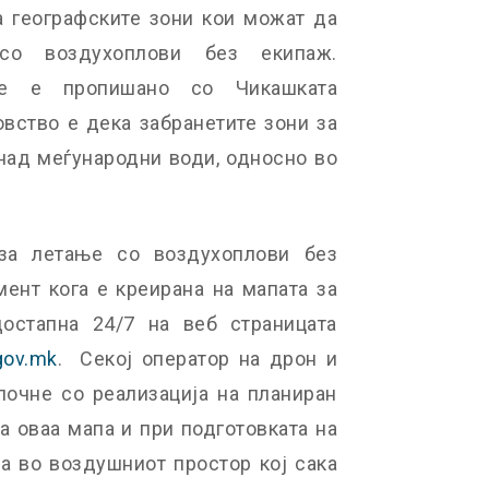
 географските зони кои можат да
со воздухоплови без екипаж.
ое е пропишано со Чикашката
вство е дека забранетите зони за
над меѓународни води, односно во
за летање со воздухоплови без
мент кога е креирана на мапата за
остапна 24/7 на веб страницата
gov.mk
. Секој оператор на дрон и
почне со реализација на планиран
на оваа мапа и при подготовката на
та во воздушниот простор кој сака