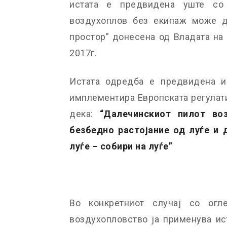
истата е предвидена уште со
воздухоплов без екипаж може д
простор” донесена од Владата на 
2017г.
Истата одредба е предвидена и
имплементира Европската регулати
дека:
“Далечинскиот пилот во
безбедно растојание од луѓе и 
луѓе – собири на луѓе”
Во конкретниот случај со огл
воздухопловство ја применува ист