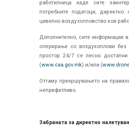
работилница каде сите заинте
потребните податоци, директно 
цивилно воздухопловство кои рабо
Дополнително, сите информации во
оперирање со воздухоплови без
простор 24/7 се лесно достапни 
(
www.caa.gov.mk
) и/или (
www.drone
Оттаму прекршувањето на правила
неприфатливо.
Забраната за директно налетувањ