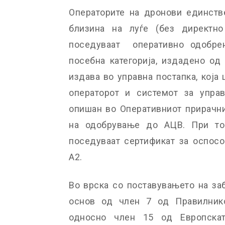
Операторите на дронови единств
близина на луѓе (без директно
поседуваат оперативно одобрен
посебна категорија, издадено од
издава во управна постапка, која
операторот и системот за упра
опишан во Оперативниот прирачни
на одобрување до АЦВ. При то
поседуваат сертификат за оспосо
А2.
Во врска со поставувањето на за
основ од член 7 од Правилнико
односно член 15 од Европската