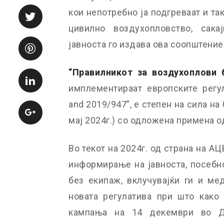
кои непотребно ја подгреваат и так
цивилно воздухопловство, сак
јавноста го издава ова соопштение
“
П
равилникот за воздухоплови 
имплементираат европските регул
and 2019/947”, е степен на сила на 
мај 2024г.) со одложена примена од
Во текот на 2024г. од страна на А
информирање на јавноста, посебн
без екипаж, вклучувајќи ги и ме
новата регулатива при што како
кампања на 14 декември во Д