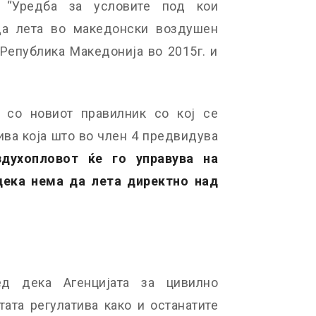
 “Уредба за условите под кои
а лета во македонски воздушен
Република Македонија во 2015г. и
 со новиот правилник со кој се
ва која што во член 4 предвидува
здухопловот ќе го управува на
дека нема да лета директно над
ед дека Агенцијата за цивилно
ата регулатива како и останатите