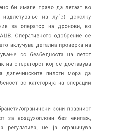
ено би имале право да летаат во
 надлетување на луѓе) доколку
ие за оператор на дронови, во
 АЦВ. Оперативното одобрение се
 што вклучува детална проверка на
вување со безбедноста на летот
к на операторот кој се доставува
а далечинските пилоти мора да
беност во категорија на операции
бранети/ограничени зони правниот
т за воздухоплови без екипаж,
 регулатива, не ја ограничува