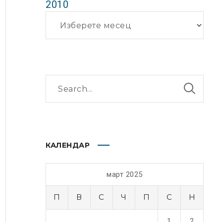
2010
Архиви
КАЛЕНДАР
март 2025
П
В
С
Ч
П
С
Н
1
2