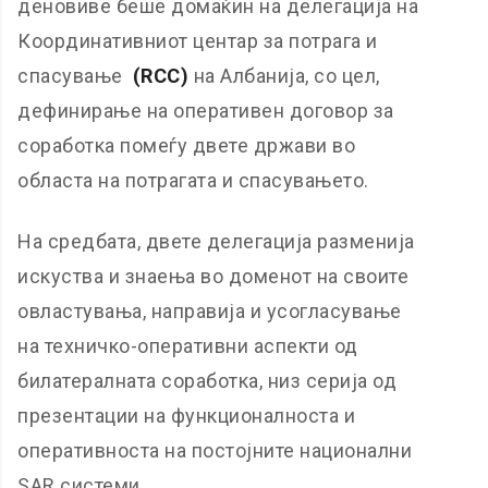
деновиве беше домаќин на делегација на
Координативниот центар за потрага и
спасување
(RCC)
на Албанија, со цел,
дефинирање на оперативен договор за
соработка помеѓу двете држави во
областа на потрагата и спасувањето.
На средбата, двете делегација разменија
искуства и знаења во доменот на своите
овластувања, направија и усогласување
на техничко-оперативни аспекти од
билатералната соработка, низ серија од
презентации на функционалноста и
оперативноста на постојните национални
SAR системи.