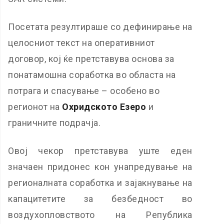
Посетата резултираше со дефинирање на
целосниот текст на оперативниот
договор, кој ќе претставува основа за
понатамошна соработка во областа на
потрага и спасување – особено во
регионот на
Охридското Езеро
и
граничните подрачја.
Овој чекор претставува уште еден
значаен придонес кон унапредување на
регионалната соработка и зајакнување на
капацитетите за безбедност во
воздухопловството на Република