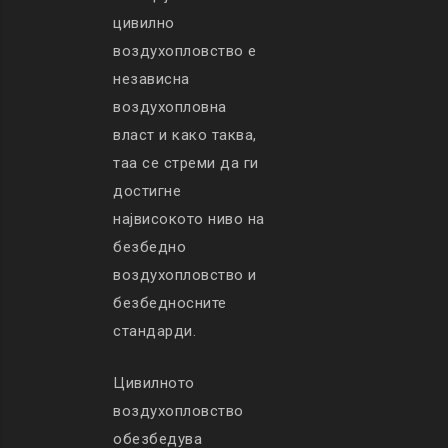
цивилно
воздухопловство е
независна
воздухопловна
власт и како таква,
таа се стреми да ги
достигне
највисокото ниво на
безбедно
воздухопловство и
безбедносните
стандарди.
Цивилното
воздухопловство
обезбедува