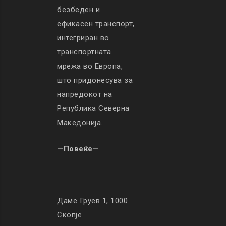
безбеден и
ефикасен транспорт,
интегриран во
транспортната
мрежа во Европа,
што придонесува за
напредокот на
Република Северна
Македонија.
—Повеќе—
Даме Груев 1, 1000
Скопје