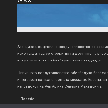
ЗА НАС
Агенцијата за цивилно воздухопловство е незави
како таква, таа се стреми да ги достигне највисо
воздухопловство и безбедносните стандарди.
Цивилното воздухопловство обезбедува безбеден
интегриран во транспортната мрежа во Европа, ш
напредокот на Република Северна Македонија.
—Повеќе—