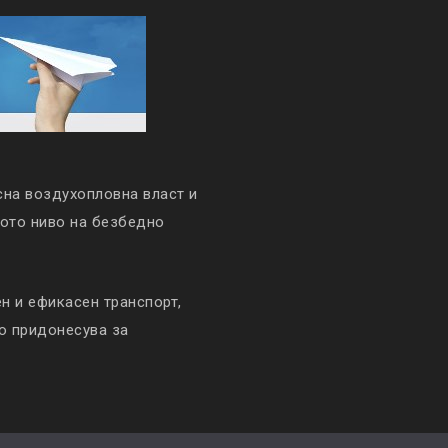
сна воздухопловна власт и
кото ниво на безбедно
 и ефикасен транспорт,
то придонесува за