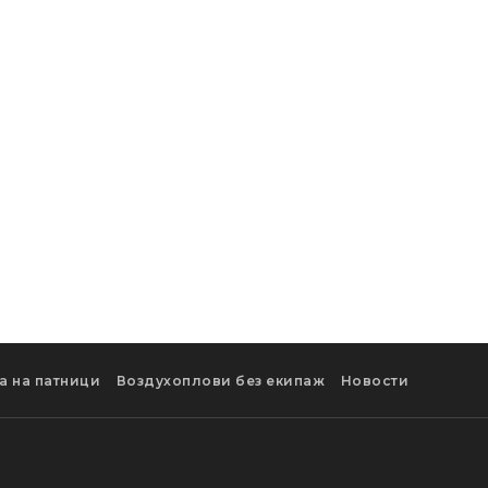
а на патници
Воздухоплови без екипаж
Новости