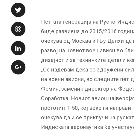
Петтата генерација на Руско-Инди
биде развиена до 2015/2016 година,
очекува од Москва и Њу Делхи да 
развој на новиот воен авион во бл
дизајнот и за техничките детали ко
„Се надевам дека со здружени сил
на воени авиони, во следните пет 
Фомин, заменик директор на Федер
Соработка. Новиот авион највероја
прототип Т-50, кој веќе ги направи
очекува да и се приклучи на рускат
Индиската аеронаутика ќе учествув