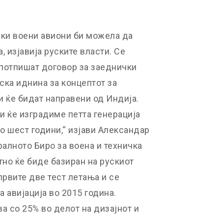
ски воени авиони би можела да
 изјавија руските власти. Се
потпишат договор за заеднички
иска иднина за концептот за
и ќе бидат направени од Индија.
и ќе изградиме петта генерација
до шест години,“ изјави Александар
алното Биро за воена и техничка
тно ќе биде базиран на рускиот
 првите две тест летања и се
а авијација во 2015 година.
а со 25% во делот на дизајнот и