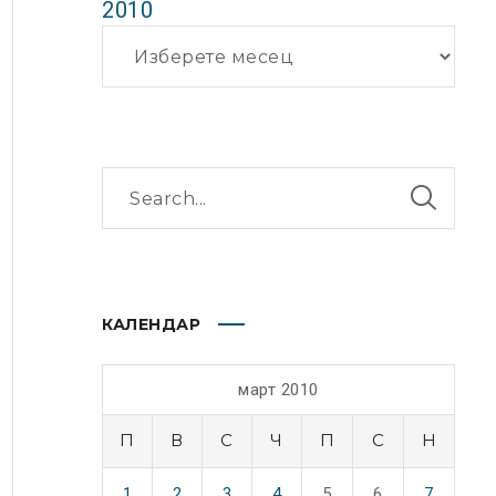
2010
Архиви
КАЛЕНДАР
март 2010
П
В
С
Ч
П
С
Н
1
2
3
4
5
6
7