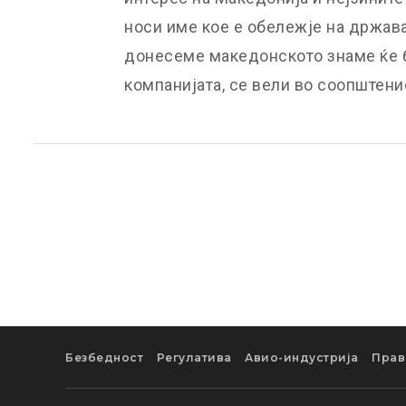
носи име кое е обележје на држава
донесеме македонското знаме ќе 
компанијата, се вели во соопштени
Безбедност
Регулатива
Авио-индустрија
Прав