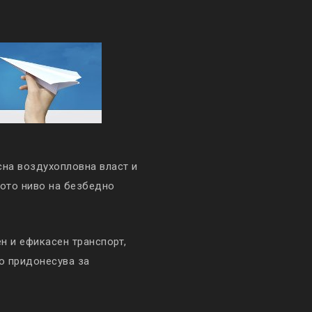
сна воздухопловна власт и
кото ниво на безбедно
 и ефикасен транспорт,
то придонесува за