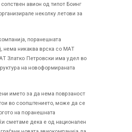
о сопствен авион од типот Боинг
организирале неколку летови за
компанија, поранешната
ј, нема никаква врска со МАТ
МАТ Златко Петровски има удел во
труктура на новоформираната
ени името за да нема поврзаност
тои во соопштението, може да се
огото на поранешната
ќи сметаме дека е од национален
 граѓани новата авиокомпанија да