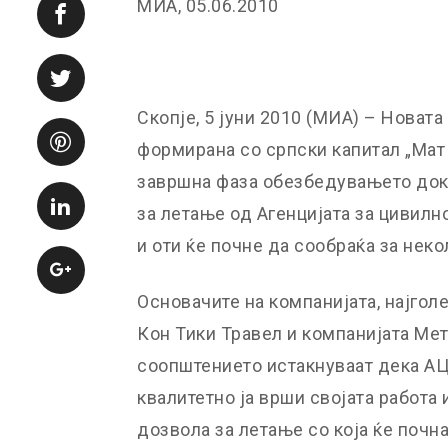
МИА, 05.06.2010
Скопје, 5 јуни 2010 (МИА) – Новат
формирана со српски капитал „Мат 
завршна фаза обезбедувањето док
за летање од Агенцијата за цивил
и оти ќе почне да сообраќа за неко
Основачите на компанијата, најгол
Кон Тики Травел и компанијата Ме
соопштението истакнуваат дека А
квалитетно ја врши својата работа 
дозвола за летање со која ќе почна