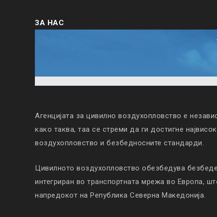
ЗА НАС
Агенцијата за цивилно воздухопловство е незави
како таква, таа се стреми да ги достигне највисо
воздухопловство и безбедносните стандарди.
Цивилното воздухопловство обезбедува безбеден
интегриран во транспортната мрежа во Европа, ш
напредокот на Република Северна Македонија.