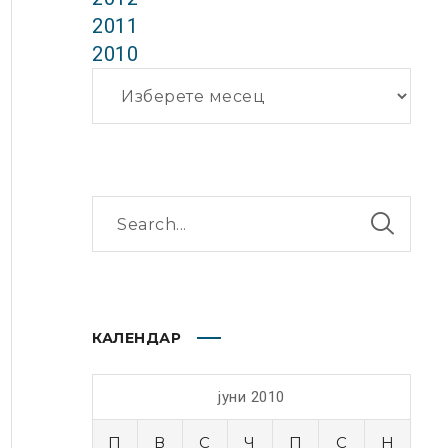
2011
2010
Архиви
КАЛЕНДАР
јуни 2010
П
В
С
Ч
П
С
Н