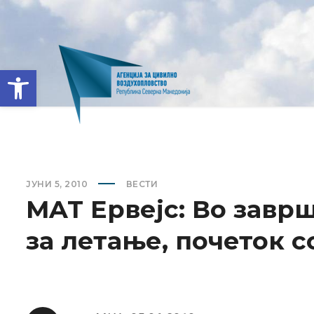
Open toolbar
ЈУНИ 5, 2010
ВЕСТИ
MAT Ервејс: Во завр
за летање, почеток с