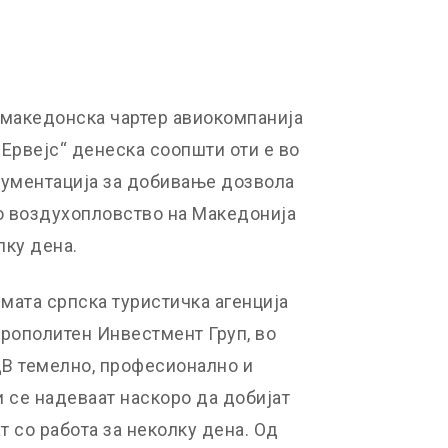
а македонска чартер авиокомпанија
Ервејс“ денеска соопшти оти е во
ументација за добивање дозвола
но воздухопловство на Македонија
лку дена.
емата српска туристичка агенција
трополитен Инвестмент Груп, во
ЦВ темелно, професионално и
и се надеваат наскоро да добијат
т со работа за неколку дена. Од