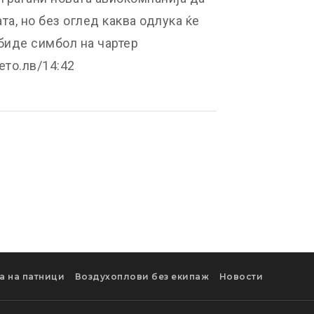
та, но без оглед каква одлука ќе
биде симбол на чартер
ето.лв/14:42
а на патници
Воздухоплови без екипаж
Новости