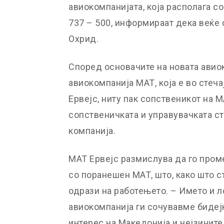
авиокомпанијата, која располага с
737 – 500, информираат дека веќе 
Охрид.
Според основачите на новата авио
авиокомпанија МАТ, која е во стеча
Ервејс, ниту пак сопственикот на 
сопственичката и управувачката с
компанија.
МАТ Ервејс размислува да го пром
со поранешен МАТ, што, како што с
одрази на работењето. – Името и л
авиокомпанија ги сочувавме бидеј
интерес на Македонија и нејзините