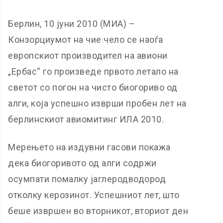
Берлин, 10 јуни 2010 (МИА) –
Конзорциумот на чие чело се наоѓа
европскиот производител на авиони
„Ербас“ го произведе првото летало на
светот со погон на чисто биогориво од
алги, која успешно изврши пробен лет на
берлинскиот авиомитинг ИЛА 2010.
Мерењето на издувни гасови покажа
дека биогоривото од алги содржи
осумпати помалку јаглеродводород
отколку керозинот. Успешниот лет, што
беше извршен во вторникот, вториот ден