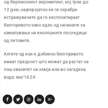
од берлинскиот аеромитинг, кој трае до
13 јуни, најверојатно ќе ги охрабри
истражувачите да го експлоатираат
биогоривото како еден од начините за
намалување на еколошките последици
од летовите.
Алгите од кои е добиено биогоривото
имаат предност што можат да растат на
лош квалитет на земја или во загадена
вода. ми/14:24