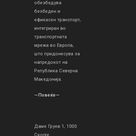
обезбедува
безбеден и
ефикасен транспорт,
интегриран во
транспортната
мрежа во Европа,
што придонесува за
напредокот на
Република Северна
Македонија.
—Повеќе—
Даме Груев 1, 1000
Скопје