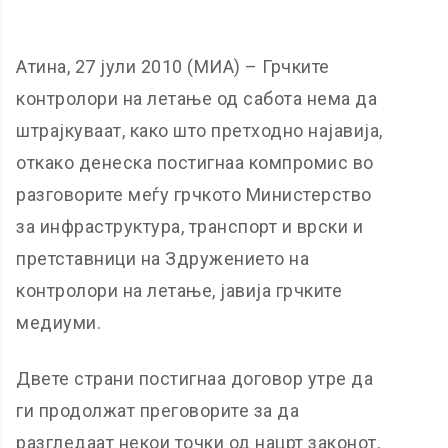
Атина, 27 јули 2010 (МИА) – Грчките
контролори на летање од сабота нема да
штрајкуваат, како што претходно најавија,
откако денеска постигнаа компромис во
разговорите меѓу грчкото Министерство
за инфраструктура, транспорт и врски и
претставници на Здружението на
контролори на летање, јавија грчките
медиуми.
Двете страни постигнаа договор утре да
ги продолжат преговорите за да
разгледаат некои точки од нацрт законот,