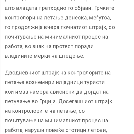
што владата претходно го објави. Грчките
контролори на летање денеска, меѓутоа,
го продолжија вчера почнатиот штрајк, со
почитување на минималниот процес на
работа, во знак на протест поради
владините мерки на штедење.
Дводневниот штрајк на контролорите на
летање вознемири илјадници туристи
кои имаа намера авионски да дојдат на
летување во Грција. Досегашниот штрајк
на контролорите на летање, со
почитување на минималниот процес на
работа, наруши повеќе стотици летови,