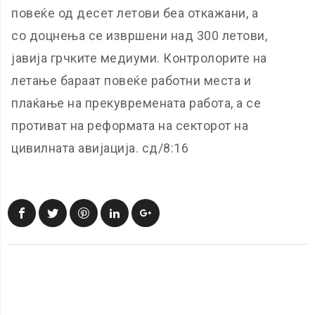
повеќе од десет летови беа откажани, а
со доцнења се извршени над 300 летови,
јавија грчките медиуми. Контролорите на
летање бараат повеќе работни места и
плаќање на прекувремената работа, а се
противат на реформата на секторот на
цивилната авијација. сд/8:16