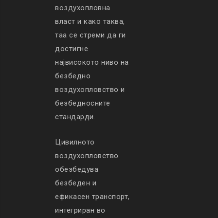
воздухопловна
власт и како таква,
таа се стреми да ги
достигне
највисокото ниво на
безбедно
воздухопловство и
безбедносните
стандарди.
Цивилното
воздухопловство
обезбедува
безбеден и
ефикасен транспорт,
интегриран во