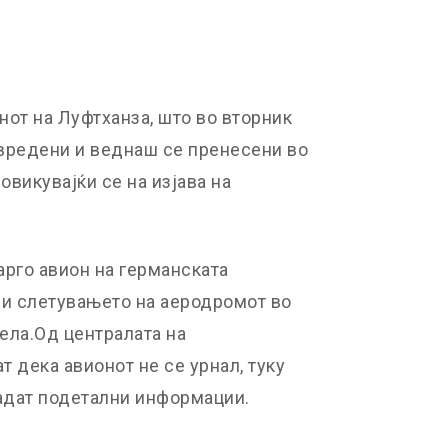
нот на Луфтханза, што во вторник
овредени и веднаш се пренесени во
овикувајќи се на изјава на
арго авион на германската
ри слетувањето на аеродромот во
дела.Од централата на
 дека авионот не се урнал, туку
дадат подетални информации.