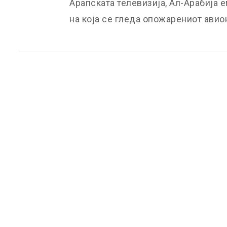
Арапската телевизија, Ал-Арабија 
на која се гледа опожарениот авион