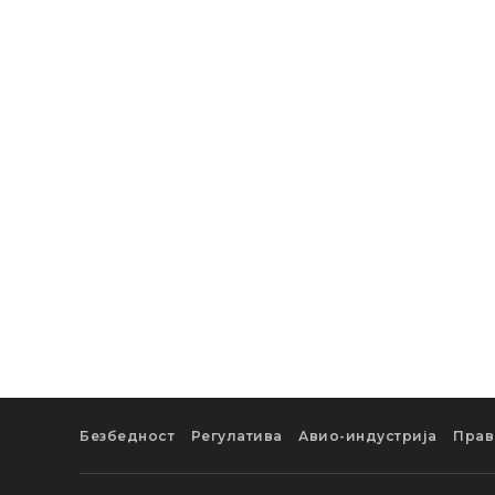
Безбедност
Регулатива
Авио-индустрија
Прав