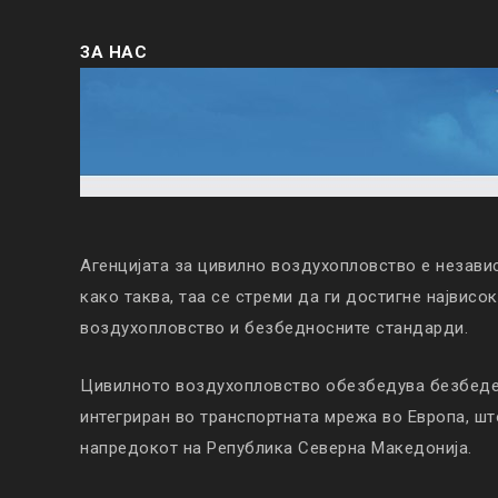
ЗА НАС
Агенцијата за цивилно воздухопловство е незави
како таква, таа се стреми да ги достигне највисо
воздухопловство и безбедносните стандарди.
Цивилното воздухопловство обезбедува безбеден
интегриран во транспортната мрежа во Европа, ш
напредокот на Република Северна Македонија.