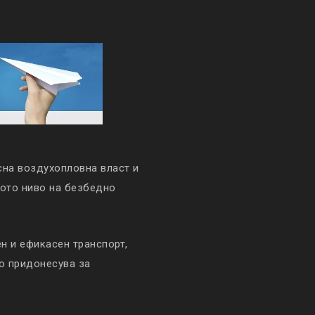
сна воздухопловна власт и
кото ниво на безбедно
 и ефикасен транспорт,
то придонесува за