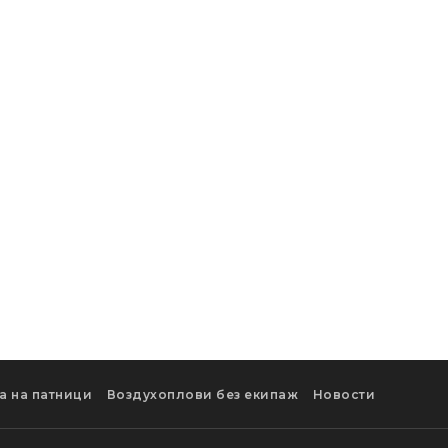
а на патници
Воздухоплови без екипаж
Новости