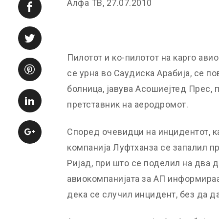
Алфа ТВ, 27.07.2010
Пилотот и ко-пилотот на карго авио
се урна во Саудиска Арабија, се п
болница, јавува Асошиејтед Прес, п
претставник на аеродромот.
Според очевидци на инцидентот, к
компанија Луфтханза се запалил п
Ријад, при што се поделил на два 
авиокомпанијата за АП информираат
дека се случил инцидент, без да 