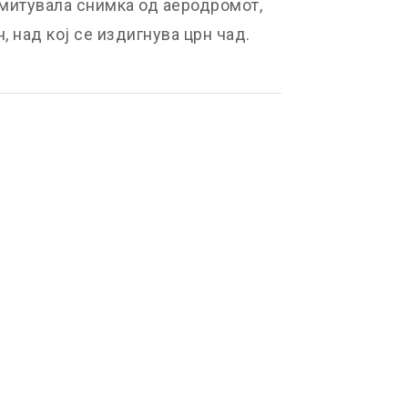
емитувала снимка од аеродромот,
, над кој се издигнува црн чад.