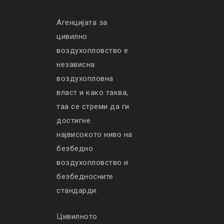
Агенцијата за
цивилно
воздухопловство е
независна
воздухопловна
власт и како таква,
таа се стреми да ги
достигне
највисокото ниво на
безбедно
воздухопловство и
безбедносните
стандарди.
Цивилното