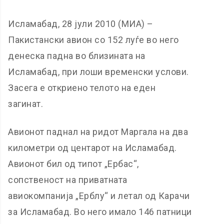
Исламабад, 28 јули 2010 (МИА) –
Пакистански авион со 152 луѓе во него
денеска падна во близината на
Исламабад, при лоши временски услови.
Засега е откриено телото на еден
загинат.
Авионот паднал на ридот Маргала на два
километри од центарот на Исламабад.
Авионот бил од типот „Ербас“,
сопственост на приватната
авиокомпанија „Ерблу“ и летал од Карачи
за Исламабад. Во него имало 146 патници