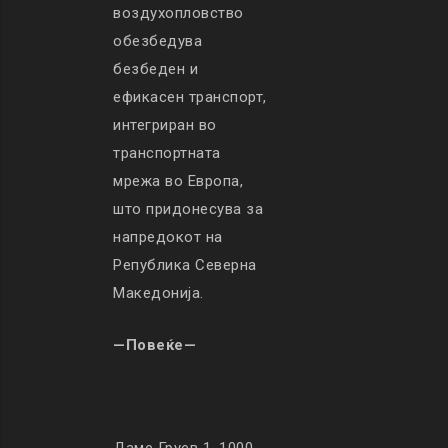
воздухопловство
обезбедува
безбеден и
ефикасен транспорт,
интегриран во
транспортната
мрежа во Европа,
што придонесува за
напредокот на
Република Северна
Македонија.
—Повеќе—