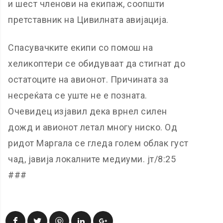
и шест членови на екипаж, соопшти
претставник на Цивилната авијација.
Спасувачките екипи со помош на
хеликоптери се обидуваат да стигнат до
остатоците на авионот. Причината за
несреќата се уште не е позната.
Очевидец изјавил дека врнел силен
дожд и авионот летал многу ниско. Од
ридот Маргала се гледа голем облак густ
чад, јавија локалните медиуми. јт/8:25
###