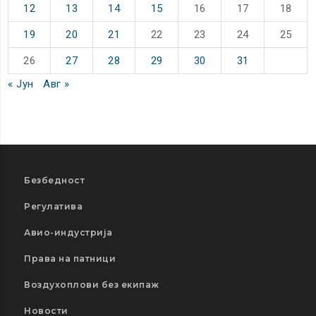
12
13
14
15
16
17
18
19
20
21
22
23
24
25
26
27
28
29
30
31
« Јун
Авг »
Безбедност
Регулатива
Авио-индустрија
Права на патници
Воздухоплови без екипаж
Новости