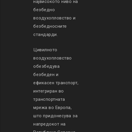
највисокото ниво на
безбедно
воздухопловство и
безбедносните
стандарди.
Цивилното
воздухопловство
обезбедува
безбеден и
ефикасен транспорт,
интегриран во
транспортната
мрежа во Европа,
што придонесува за
напредокот на