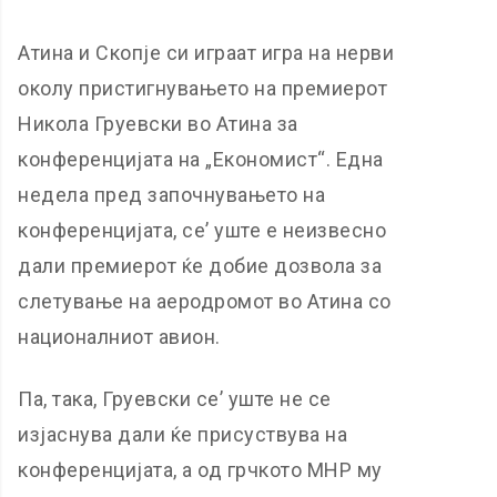
Атина и Скопје си играат игра на нерви
околу пристигнувањето на премиерот
Никола Груевски во Атина за
конференцијата на „Економист“. Една
недела пред започнувањето на
конференцијата, се’ уште е неизвесно
дали премиерот ќе добие дозвола за
слетување на аеродромот во Атина со
националниот авион.
Па, така, Груевски се’ уште не се
изјаснува дали ќе присуствува на
конференцијата, а од грчкото МНР му