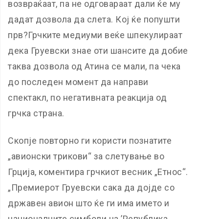
возвраќаат, па не одговараат дали ќе му
дадат дозвола да слета. Кој ќе попушти
прв?Грчките медиуми веќе шпекулираат
дека Груевски знае оти шансите да добие
таква дозвола од Атина се мали, па чека
до последен момент да направи
спектакл, по негативната реакција од
грчка страна.
Скопје повторно ги користи познатите
„авионски трикови“ за слетување во
Грција, коментира грчкиот весник „Етнос“.
„Премиерот Груевски сака да дојде со
државен авион што ќе ги има името и
националните симболи на ’Република