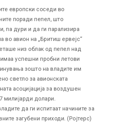
оите европски соседи во
ните поради пепел, што
, па дури и да ги парализира
на во авион на „Бритиш ервејс“
леташе низ облак од пепел над
 имаа успешни пробни летови
винувања зошто на владите им
ено светло за авионската
ната асоцијација за воздушен
,7 милијарди долари.
ладите да ги испитаат начините за
ните загубени приходи. (Ројтерс)