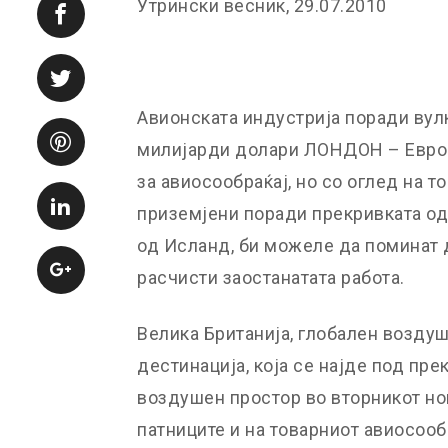
Утрински весник, 29.07.2010
Авионската индустрија поради вулк
милијарди долари ЛОНДОН – Европ
за авиосообраќај, но со оглед на т
приземјени поради прекривката од
од Исланд, би можеле да поминат 
расчисти заостанатата работа.
Велика Британија, глобален воздуш
дестинација, која се најде под пре
воздушен простор во вторникот ноќ
патниците и на товарниот авиосооб