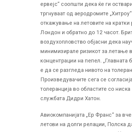
ервејс“ соопшти дека ќе ги оствар
тргнуваат од аеродромите „Хитроу“ 
откажување на летовите на кратки
Лондон и обратно до 12 часот. Бри
воздухопловство објасни дека нау
минимизирале ризикот за летање в
концентрации на пепел. „Главната 
е да се разгледа нивото на толеран
Произведувачите сега се согласија
толеранција во областите со ниска 
службата Дидри Хатон.
Авиокомпанијата „Ер Франс“ за вче
летови на долги релации, Полска д