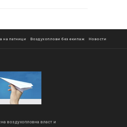
а на патници
Воздухоплови без екипаж
Новости
сна воздухопловна власт и