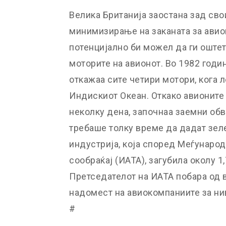
Велика Британија заостана зад св
минимизирање на заканата за авио
потенцијално би можел да ги оштети
моторите на авионот. Во 1982 годи
откажаа сите четири мотори, кога 
Индискиот Океан. Откако авионите
неколку дена, започнаа заемни об
требаше толку време да дадат зел
индустрија, која според Меѓународ
сообраќај (ИАТА), загубила околу 1
Претседателот на ИАТА побара од в
надомест на авиокомпаниите за нив
#