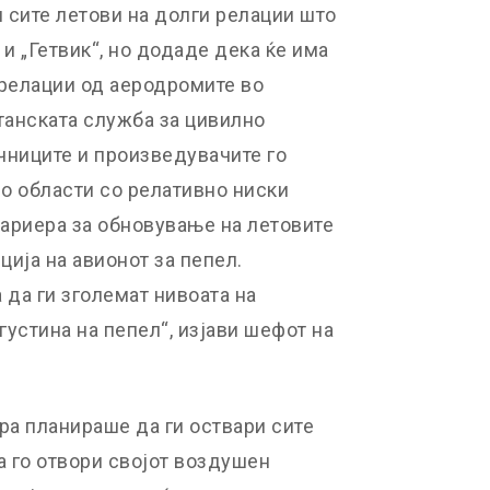
и сите летови на долги релации што
и „Гетвик“, но додаде дека ќе има
 релации од аеродромите во
танската служба за цивилно
чниците и произведувачите го
о области со релативно ниски
бариера за обновување на летовите
ција на авионот за пепел.
 да ги зголемат нивоата на
густина на пепел“, изјави шефот на
ра планираше да ги оствари сите
а го отвори својот воздушен