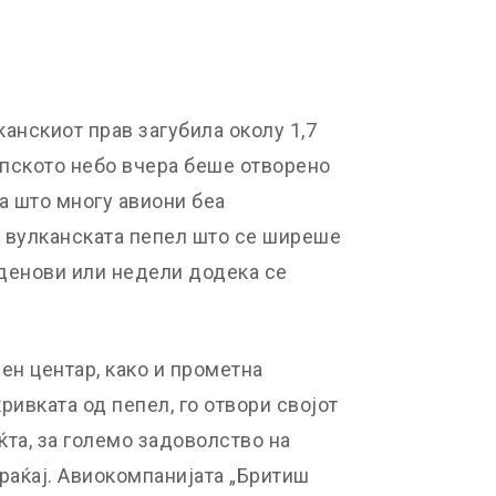
анскиот прав загубила околу 1,7
ското небо вчера беше отворено
оа што многу авиони беа
 вулканската пепел што се ширеше
денови или недели додека се
ен центар, како и прометна
кривката од пепел, го отвори својот
та, за големо задоволство на
раќај. Авиокомпанијата „Бритиш