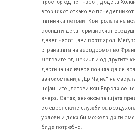
простор од пет часот, додека Хола
вторникот откако во понеделникот
патнички летови. Контролата на во
соопшти дека германскиот воздуше
девет часот, јави портпарол. Меѓут
страницата на аеродромот во Фран
Летовите од Пекинг и од другите к
дестинации вчера почнаа да се вра
авиокомпанија „Ер Чајна“ на своја
нејзините „летови кон Европа се ц
вчера. Сепак, авиокомпанијата пре
со европските служби за воздухоп
услови и дека би можела да ги см
биде потребно.