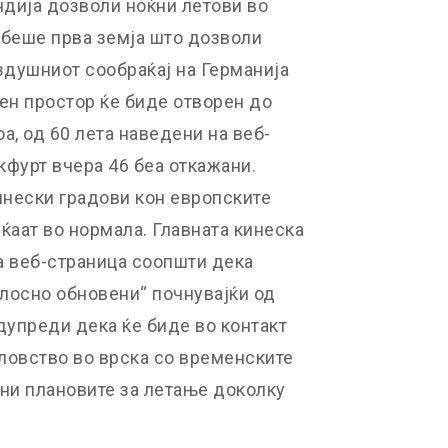
ндија дозволи ноќни летови во
 беше прва земја што дозволи
здушниот сообраќај на Германија
н простор ќе биде отворен до
оа, од 60 лета наведени на веб-
кфурт вчера 46 беа откажани.
инески градови кон европските
ќаат во нормала. Главната кинеска
та веб-страница соопшти дека
елосно обновени“ почнувајќи од
дупреди дека ќе биде во контакт
ловство во врска со временските
ени плановите за летање доколку