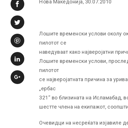
Нова Македонија, 30.07.2010
Лошите временски услови околу о
пилотот се
наведуваат како најверојатни прич
Лошите временски услови, прослед
пилотот
се најверојатната причина за урив
„ербас
321“ во близината на Исламабад, во
шестте члена на екипажот, соопшти
Очевидци на несреќата изјавиле де