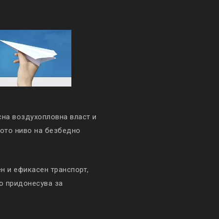
сна воздухопловна власт и
кото ниво на безбедно
 и ефикасен транспорт,
то придонесува за