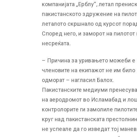
компанијата „Ерблу“, летал прениск
пакистанското здружение на пилот
леталото скршнало од курсот пора
Според него, и заморот на пилотот 
несреќата.
– Причина за уривањето можеби е и
членовите на екипажот не им било
одморат – нагласил Балох.
Пакистанските медиуми пренесува
на аеродромот во Исламабад и лош
контролорите ги замолиле пилотите
круг над пакистанската престолнин
не успеале да го изведат тој мане