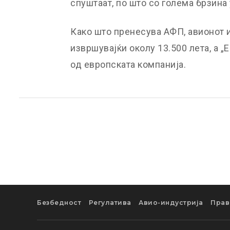
спуштаат, по што со голема брзина
Како што пренесува АФП, авионот и
извршувајќи околу 13.500 лета, а „
од европската компанија.
Безбедност
Регулатива
Авио-индустрија
Прав