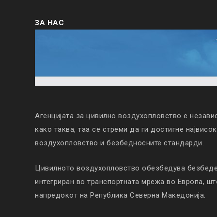
ЗА НАС
Агенцијата за цивилно воздухопловство е незави
како таква, таа се стреми да ги достигне највисо
воздухопловство и безбедносните стандарди.
Цивилното воздухопловство обезбедува безбеден
интегриран во транспортната мрежа во Европа, ш
напредокот на Република Северна Македонија.