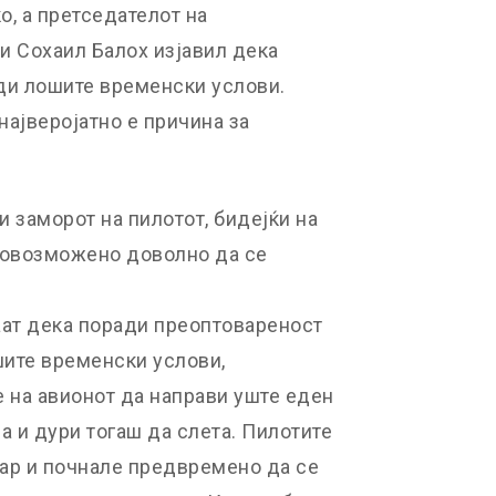
о, а претседателот на
и Сохаил Балох изјавил дека
ди лошите временски услови.
најверојатно е причина за
 заморот на пилотот, бидејќи на
 овозможено доволно да се
ат дека поради преоптовареност
ите временски услови,
 на авионот да направи уште еден
а и дури тогаш да слета. Пилотите
вар и почнале предвремено да се