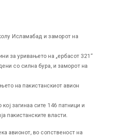
колу Исламабад и заморот на
ини за уривањето на „ербасот 321“
ени со силна бура, и заморот на
ањето на пакистанскиот авион
 кој загинаа сите 146 патници и
ја пакистанските власти.
ка авионот, во сопственост на