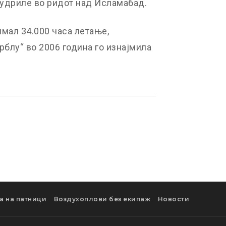
 удриле во ридот над Исламабад.
мал 34.000 часа летање,
Ерблу“ во 2006 година го изнајмила
а на патници
Воздухоплови без екипаж
Новости