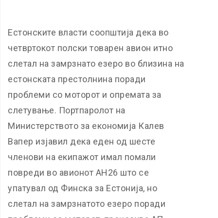
Естонските власти соопштија дека во
четвртокот полски товарен авион итно
слетал на замрзнато езеро во близина на
естонската престолнина поради
проблеми со моторот и опремата за
слетување. Портпаролот на
Министерството за економија Калев
Вапер изјавил дека еден од шесте
членови на екипажот имал помали
повреди во авионот АН26 што се
упатувал од Финска за Естонија, но
слетал на замрзнатото езеро поради