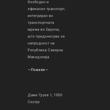
безбеден и
ефикасен транспорт,
интегриран во
транспортната
мрежа во Европа,
што придонесува за
напредокот на
Република Северна
Македонија.
—Повеќе—
Даме Груев 1, 1000
Скопје