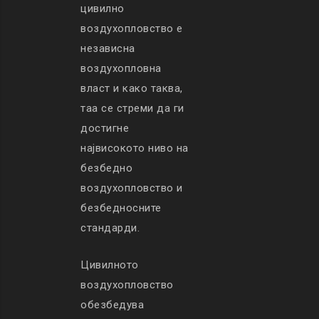
цивилно
воздухопловство е
независна
воздухопловна
власт и како таква,
таа се стреми да ги
достигне
највисокото ниво на
безбедно
воздухопловство и
безбедносните
стандарди.
Цивилното
воздухопловство
обезбедува