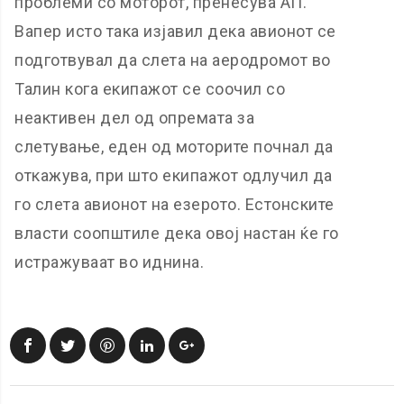
проблеми со моторот, пренесува АП.
Вапер исто така изјавил дека авионот се
подготвувал да слета на аеродромот во
Талин кога екипажот се соочил со
неактивен дел од опремата за
слетување, еден од моторите почнал да
откажува, при што екипажот одлучил да
го слета авионот на езерото. Естонските
власти соопштиле дека овој настан ќе го
истражуваат во иднина.