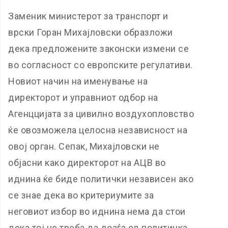
Заменик министерот за транспорт и
врски Горан Михајловски образложи
дека предложените законски измени се
во согласност со европските регулативи.
Новиот начин на именување на
директорот и управниот одбор на
Агенццијата за цивилно воздухопловство
ќе овозможела целосна независност на
овој орган. Сепак, Михајловски не
објасни како директорот на АЦВ во
иднина ќе биде политички независен ако
се знае дека во критериумите за
неговиот избор во иднина нема да стои
дека тој не треба да доаѓа од политичка