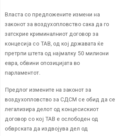
Власта со предложените измени на
законот за воздухопловство сака да го
затскрие криминалниот договор за
концесија со ТАВ, од кој државата ќе
претрпи штета од најмалку 50 милиони
евра, обвини опозицијата во
парламентот.
Предлог измените на законот за
воздухопловство за СДСМ се обид да се
легализира делот од концесискиот
договор со кој ТАВ е ослободен од
обврската да издвојува дел од