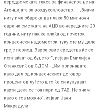
аеродромската такса за финансирање на
Агенцијата за воздухопловство. – „Значи
ниту има обврска да плаќа 50 милиони
евра на сметката на АЦВ во наредните 20
години, ниту пак ќе плаќа од почеток
концесиски надоместок, туку сте му дале
грејс период. Зароа овие средства ќе се
исплаќаат од буџетот“, изјави Емилијан
Станковиќ од СДСМ.- „Им признавате
како дел од концесискиот договор
процент од луѓето што ќе си купуваат
карти дека се тоа пари од ТАВ. Не знам
како е тоа можно“, изјави Јани
Макрадули.