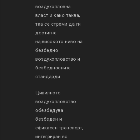
воздухопловна
власт и како таква,
таа се стреми да ги
достигне
највисокото ниво на
безбедно
воздухопловство и
безбедносните
стандарди.
Цивилното
воздухопловство
обезбедува
безбеден и
ефикасен транспорт,
интегриран во