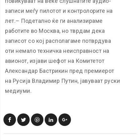
повикуваат на веќе слушнатите аудио-
записи меѓу пилотот и контролорите на
лет.– Подетално ќе ги анализираме
работите во Москва, но тврдам дека
записот со кој располагаме потврдува
оти немало техничка неисправност на
авионот, изјави шефот на Комитетот
Александар Бастрикин пред премиерот
на Русија Владимир Путин, јавуваат руски
медиуми.