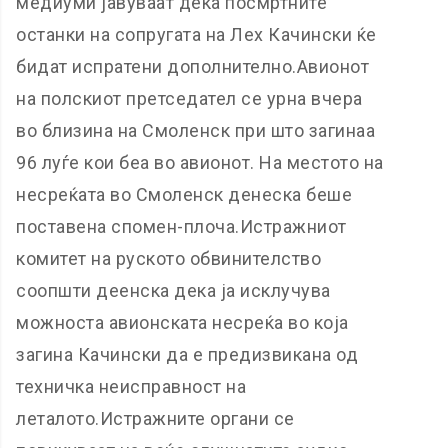
медиуми јавуваат дека посмртните
останки на сопругата на Лех Качински ќе
бидат испратени дополнително.Авионот
на полскиот претседател се урна вчера
во близина на Смоленск при што загинаа
96 луѓе кои беа во авионот. На местото на
несреќата во Смоленск денеска беше
поставена спомен-плоча.Истражниот
комитет на руското обвинителство
соопшти деенска дека ја исклучува
можноста авионската несреќа во која
загина Качински да е предизвикана од
техничка неисправност на
леталото.Истражните органи се