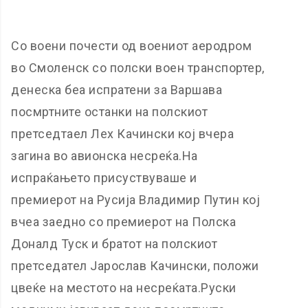
Со воени почести од воениот аеродром
во Смоленск со полски воен транспортер,
денеска беа испратени за Варшава
посмртните останки на полскиот
претседтаел Лех Качински кој вчера
загина во авионска несреќа.На
испраќањето присуствуваше и
премиерот на Русија Владимир Путин кој
вчеа заедно со премиерот на Полска
Доналд Туск и братот на полскиот
претседател Јарослав Качински, положи
цвеќе на местото на несреќата.Руски