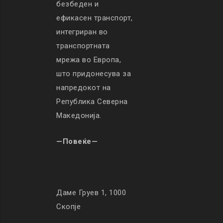
безбеден и
ефикасен транспорт,
интегриран во
транспортната
мрежа во Европа,
што придонесува за
напредокот на
Република Северна
Македонија.
—Повеќе—
Даме Груев 1, 1000
Скопје