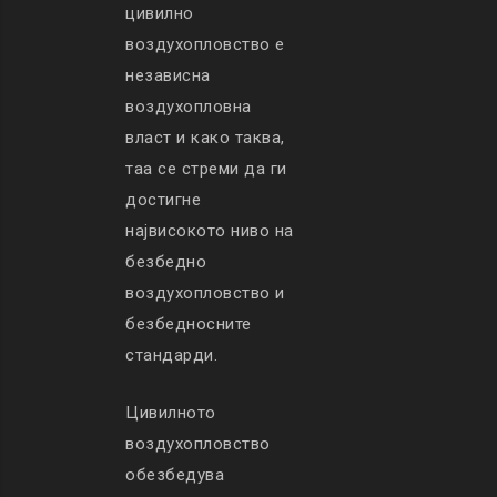
цивилно
воздухопловство е
независна
воздухопловна
власт и како таква,
таа се стреми да ги
достигне
највисокото ниво на
безбедно
воздухопловство и
безбедносните
стандарди.
Цивилното
воздухопловство
обезбедува