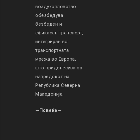
воздухопловство
обезбедува
безбеден и
ефикасен транспорт,
интегриран во
транспортната
мрежа во Европа,
што придонесува за
напредокот на
Република Северна
Македонија.
—Повеќе—