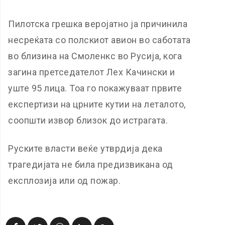
Пилотска грешка веројатно ја причинила
несреќата со полскиот авион во саботата
во близина на Смоленкс во Русија, кога
загина претседателот Лех Качински и
уште 95 лица. Тоа го покажуваат првите
експертизи на црните кутии на леталото,
соопшти извор близок до истрагата.
Руските власти веќе утврдија дека
трагедијата не била предизвикана од
експлозија или од пожар.