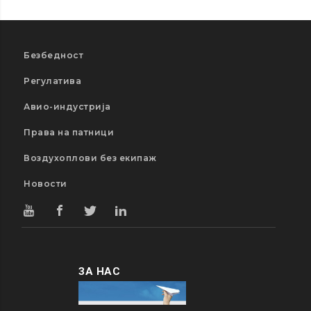
Безбедност
Регулатива
Авио-индустрија
Права на патници
Воздухоплови без екипаж
Новости
ЗА НАС