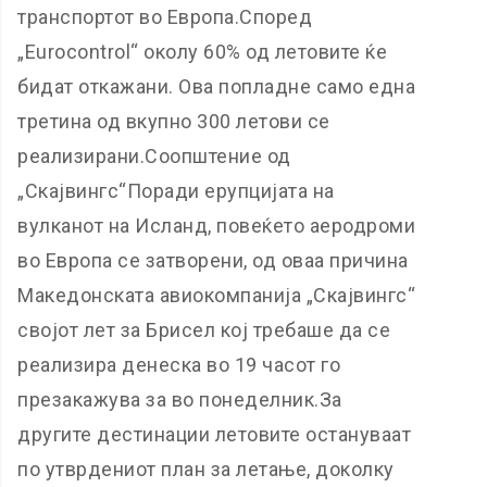
транспортот во Европа.Според
„Eurocontrol“ околу 60% од летовите ќе
бидат откажани. Ова попладне само една
третина од вкупно 300 летови се
реализирани.Соопштение од
„Скајвингс“Поради ерупцијата на
вулканот на Исланд, повеќето аеродроми
во Европа се затворени, од оваа причина
Македонската авиокомпанија „Скајвингс“
својот лет за Брисел кој требаше да се
реализира денеска во 19 часот го
презакажува за во понеделник.За
другите дестинации летовите остануваат
по утврдениот план за летање, доколку