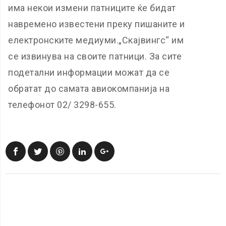
има некои измени патниците ќе бидат
навремено известени преку пишаните и
електронските медиуми.„Скајвингс“ им
се извинува на своите патници. За сите
подетални информации можат да се
обратат до самата авиокомпанија на
телефонот 02/ 3298-655.