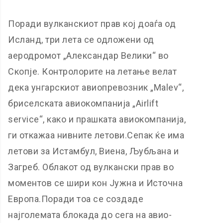
Поради вулканскиот прав кој доаѓа од
Исланд, три лета се одложени од
аеродромот „Александар Велики“ во
Скопје. Контролорите на летање велат
дека унгарскиот авиопревозник „Malev“,
бриселската авиокомпанија „Airlift
service“, како и прашката авиокомпанија,
ги откажаа нивните летови.Сепак ќе има
летови за Истамбул, Виена, Љубљана и
Загреб. Облакот од вулкански прав во
моментов се шири кон Јужна и Источна
Европа.Поради тоа се создаде
најголемата блокада до сега на авио-