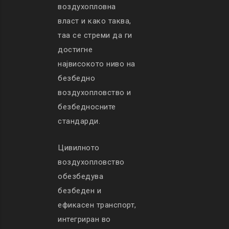
воздухопловна
власт и како таква,
таа се стреми да ги
достигне
највисокото ниво на
безбедно
воздухопловство и
безбедносните
стандарди.
Цивилното
воздухопловство
обезбедува
безбеден и
ефикасен транспорт,
интегриран во