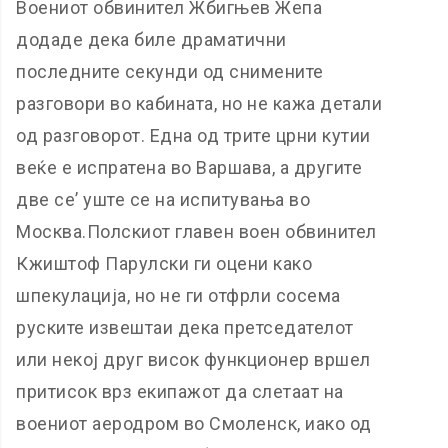
Воениот обвинител Жбигњев Жепа
додаде дека биле драматични
последните секунди од снимените
разговори во кабината, но не кажа детали
од разговорот. Една од трите црни кутии
веќе е испратена во Варшава, а другите
две се’ уште се на испитувања во
Москва.Полскиот главен воен обвинител
Кжиштоф Парулски ги оцени како
шпекулација, но не ги отфрли сосема
руските извештаи дека претседателот
или некој друг висок функционер вршел
притисок врз екипажот да слетаат на
воениот аеродром во Смоленск, иако од