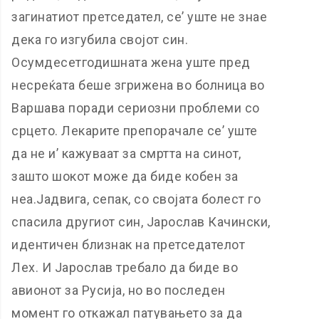
загинатиот претседател, се’ уште не знае
дека го изгубила својот син.
Осумдесетгодишната жена уште пред
несреќата беше згрижена во болница во
Варшава поради сериозни проблеми со
срцето. Лекарите препорачале се’ уште
да не и’ кажуваат за смртта на синот,
зашто шокот може да биде кобен за
неа.Јадвига, сепак, со својата болест го
спасила другиот син, Јарослав Качински,
идентичен близнак на претседателот
Лех. И Јарослав требало да биде во
авионот за Русија, но во последен
момент го откажал патувањето за да