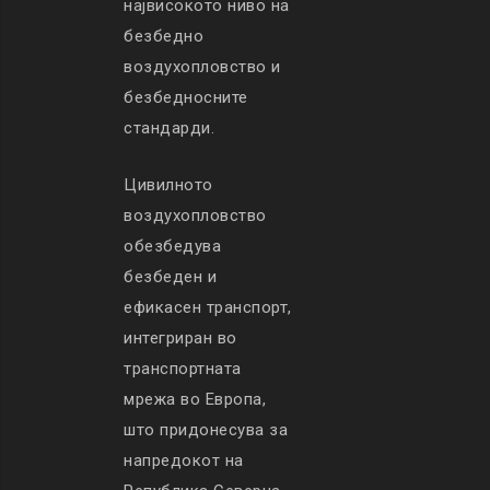
највисокото ниво на
безбедно
воздухопловство и
безбедносните
стандарди.
Цивилното
воздухопловство
обезбедува
безбеден и
ефикасен транспорт,
интегриран во
транспортната
мрежа во Европа,
што придонесува за
напредокот на