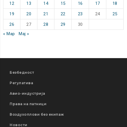
12
13
14
15
16
17
18
19
20
21
22
23
24
25
26
27
28
29
30
« Мар
Мај »
Безбедност
Регулатива
Авио-индустрија
Права на патници
Воздухоплови без екипаж
Новости