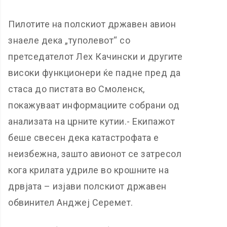
Пилотите на полскиот државен авион
знаеле дека „туполевот“ со
претседателот Лех Качински и другите
високи функционери ќе падне пред да
стаса до пистата во Смоленск,
покажуваат информациите собрани од
анализата на црните кутии.- Екипажот
беше свесен дека катастрофата е
неизбежна, зашто авионот се затресол
кога крилата удриле во крошните на
дрвјата – изјави полскиот државен
обвинител Анджеј Серемет.