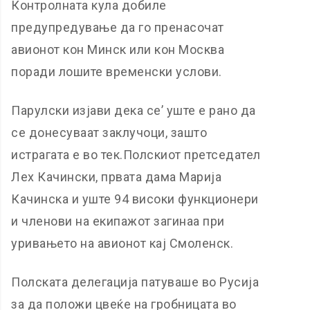
Контролната кула добиле
предупредување да го пренасочат
авионот кон Минск или кон Москва
поради лошите временски услови.
Парулски изјави дека се’ уште е рано да
се донесуваат заклучоци, зашто
истрагата е во тек.Полскиот претседател
Лех Качински, првата дама Марија
Качинска и уште 94 високи функционери
и членови на екипажот загинаа при
уривањето на авионот кај Смоленск.
Полската делегација патуваше во Русија
за да положи цвеќе на гробницата во