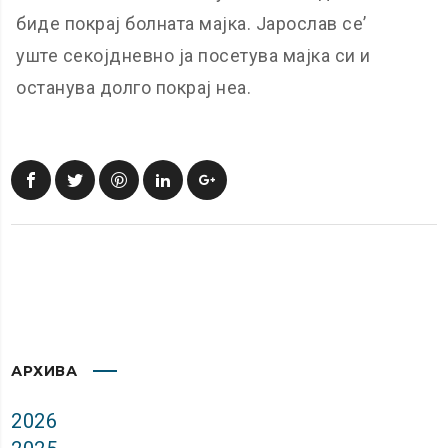
биде покрај болната мајка. Јарослав се’
уште секојдневно ја посетува мајка си и
останува долго покрај неа.
АРХИВА
2026