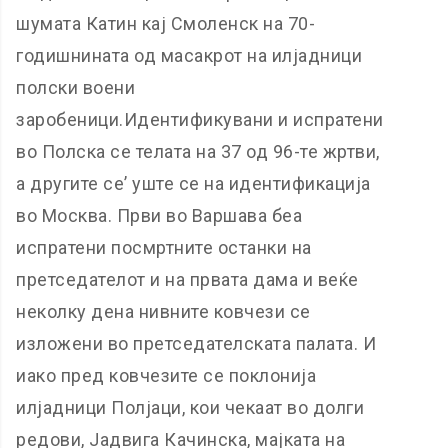
шумата Катин кај Смоленск на 70-
годишнината од масакрот на илјадници
полски воени
заробеници.Идентификувани и испратени
во Полска се телата на 37 од 96-те жртви,
а другите се’ уште се на идентификација
во Москва. Први во Варшава беа
испратени посмртните останки на
претседателот и на првата дама и веќе
неколку дена нивните ковчези се
изложени во претседателската палата. И
иако пред ковчезите се поклонија
илјадници Полјаци, кои чекаат во долги
редови, Јадвига Качинска, мајката на