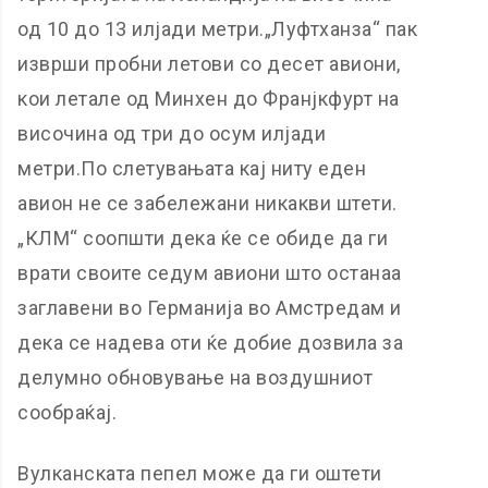
од 10 до 13 илјади метри.„Луфтханза“ пак
изврши пробни летови со десет авиони,
кои летале од Минхен до Франјкфурт на
височина од три до осум илјади
метри.По слетувањата кај ниту еден
авион не се забележани никакви штети.
„КЛМ“ соопшти дека ќе се обиде да ги
врати своите седум авиони што останаа
заглавени во Германија во Амстредам и
дека се надева оти ќе добие дозвила за
делумно обновување на воздушниот
сообраќај.
Вулканската пепел може да ги оштети