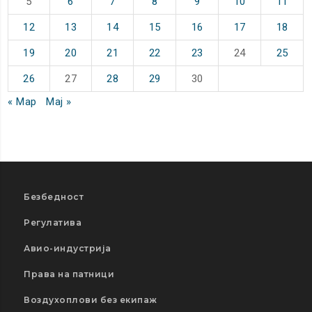
5
6
7
8
9
10
11
12
13
14
15
16
17
18
19
20
21
22
23
24
25
26
27
28
29
30
« Мар
Мај »
Безбедност
Регулатива
Авио-индустрија
Права на патници
Воздухоплови без екипаж