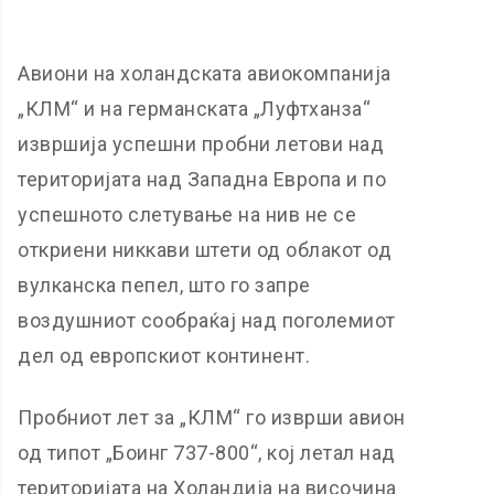
Авиони на холандската авиокомпанија
„КЛМ“ и на германската „Луфтханза“
извршија успешни пробни летови над
територијата над Западна Европа и по
успешното слетување на нив не се
откриени никкави штети од облакот од
вулканска пепел, што го запре
воздушниот сообраќај над поголемиот
дел од европскиот континент.
Пробниот лет за „КЛМ“ го изврши авион
од типот „Боинг 737-800“, кој летал над
територијата на Холандија на височина