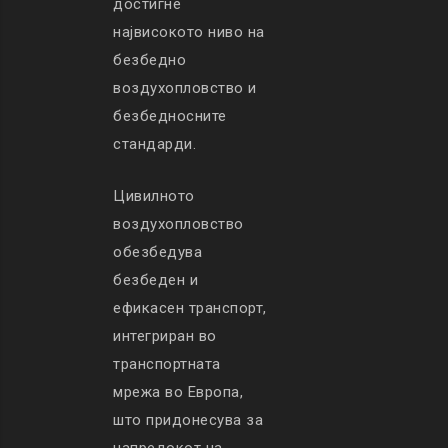
достигне
највисокото ниво на
безбедно
воздухопловство и
безбедносните
стандарди.
Цивилното
воздухопловство
обезбедува
безбеден и
ефикасен транспорт,
интегриран во
транспортната
мрежа во Европа,
што придонесува за