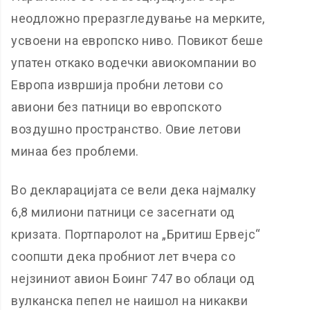
неодложно преразгледување на мерките,
усвоени на европско ниво. Повикот беше
упатен откако водечки авиокомпании во
Европа извршија пробни летови со
авиони без патници во европското
воздушно пространство. Овие летови
минаа без проблеми.
Во декларацијата се вели дека најмалку
6,8 милиони патници се засегнати од
кризата. Портпаролот на „Бритиш Ервејс“
соопшти дека пробниот лет вчера со
нејзиниот авион Боинг 747 во облаци од
вулканска пепел не наишол на никакви