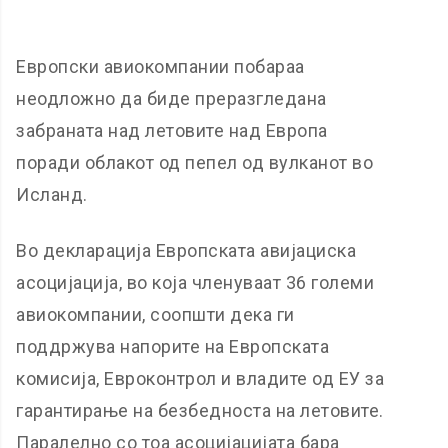
Европски авиокомпании побараа
неодложно да биде преразгледана
забраната над летовите над Европа
поради облакот од пепел од вулканот во
Исланд.
Во декларација Европската авијациска
асоцијација, во која членуваат 36 големи
авиокомпании, соопшти дека ги
поддржува напорите на Европската
комисија, Евроконтрол и владите од ЕУ за
гарантирање на безбедноста на летовите.
Паралелно со тоа асоцијацијата бара