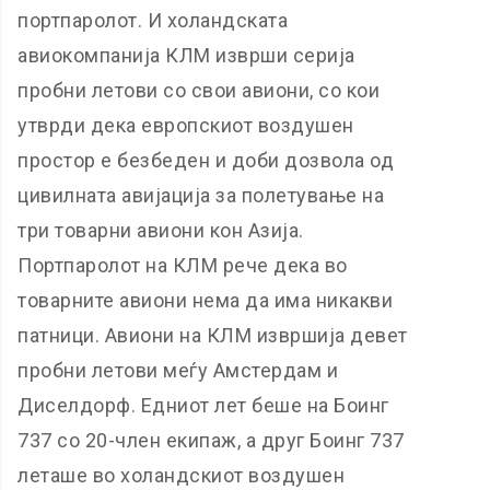
портпаролот. И холандската
авиокомпанија КЛМ изврши серија
пробни летови со свои авиони, со кои
утврди дека европскиот воздушен
простор е безбеден и доби дозвола од
цивилната авијација за полетување на
три товарни авиони кон Азија.
Портпаролот на КЛМ рече дека во
товарните авиони нема да има никакви
патници. Авиони на КЛМ извршија девет
пробни летови меѓу Амстердам и
Диселдорф. Едниот лет беше на Боинг
737 со 20-член екипаж, а друг Боинг 737
леташе во холандскиот воздушен