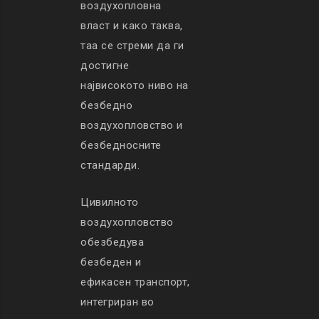
воздухопловна
власт и како таква,
таа се стреми да ги
достигне
највисокото ниво на
безбедно
воздухопловство и
безбедносните
стандарди.
Цивилното
воздухопловство
обезбедува
безбеден и
ефикасен транспорт,
интегриран во