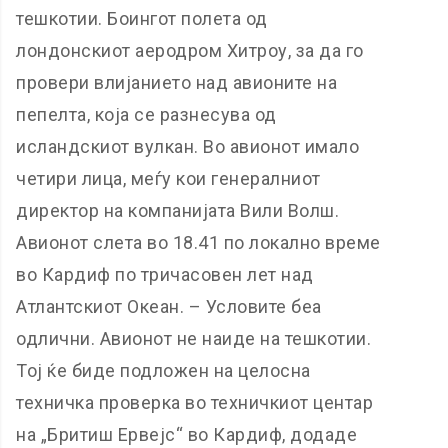
тешкотии. Боингот полета од
лондонскиот аеродром Хитроу, за да го
провери влијанието над авионите на
пепелта, која се разнесува од
исландскиот вулкан. Во авионот имало
четири лица, меѓу кои генералниот
директор на компанијата Вили Волш.
Авионот слета во 18.41 по локално време
во Кардиф по тричасовен лет над
Атлантскиот Океан. – Условите беа
одлични. Авионот не наиде на тешкотии.
Тој ќе биде подложен на целосна
техничка проверка во техничкиот центар
на „Бритиш Ервејс“ во Кардиф, додаде