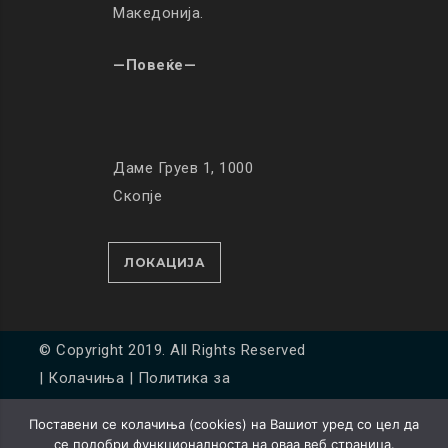
Македонија.
—Повеќе—
Даме Груев 1, 1000
Скопје
ЛОКАЦИЈА
© Copyright 2019. All Rights Reserved
|
Колачиња
|
Политика за
приватност
Поставени се колачиња (cookies) на Вашиот уред со цел да
Developed by
Unet
се подобри функционалноста на оваа веб страница.