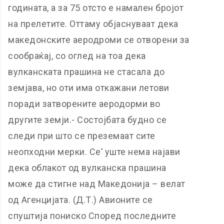
годината, а за 75 отсто е намален бројот
на прелетите. Оттаму објаснуваат дека
македонските аеродроми се отворени за
сообраќај, со оглед на тоа дека
вулканската прашина не стасала до
земјава, но оти има откажани летови
поради затворените аеродорми во
другите земји.- Состојбата будно се
следи при што се преземаат сите
неопходни мерки. Се’ уште нема најави
дека облакот од вулканска прашина
може да стигне над Македонија – велат
од Агенцијата. (Д.Т.) Авионите се
спуштија пониско Според последните