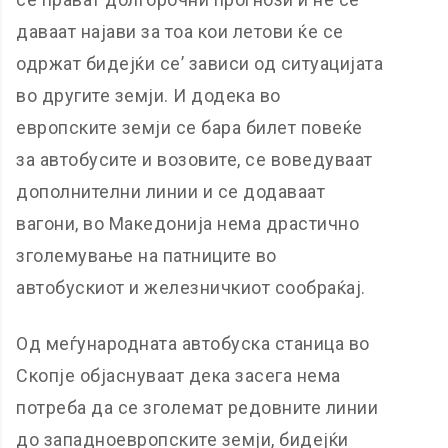
даваат најави за тоа кои летови ќе се
одржат бидејќи се’ зависи од ситуацијата
во другите земји. И додека во
европските земји се бара билет повеќе
за автобусите и возовите, се воведуваат
дополнителни линии и се додаваат
вагони, во Македонија нема драстично
зголемување на патниците во
автобускиот и железничкиот сообраќај.
Од меѓународната автобуска станица во
Скопје објаснуваат дека засега нема
потреба да се зголемат редовните линии
до западноевропските земји, бидејќи