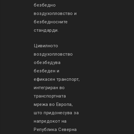
безбедно
воздухопловство и
безбедносните
стандарди.
Цивилното
воздухопловство
обезбедува
безбеден и
ефикасен транспорт,
интегриран во
транспортната
мрежа во Европа,
што придонесува за
напредокот на
Република Северна