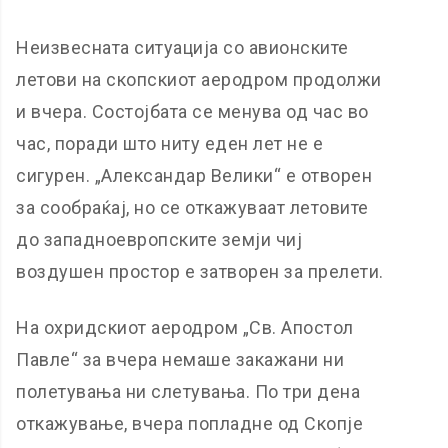
Неизвесната ситуација со авионските
летови на скопскиот аеродром продолжи
и вчера. Состојбата се менува од час во
час, поради што ниту еден лет не е
сигурен. „Александар Велики“ е отворен
за сообраќај, но се откажуваат летовите
до западноевропските земји чиј
воздушен простор е затворен за прелети.
На охридскиот аеродром „Св. Апостол
Павле“ за вчера немаше закажани ни
полетувања ни слетувања. По три дена
откажување, вчера попладне од Скопје