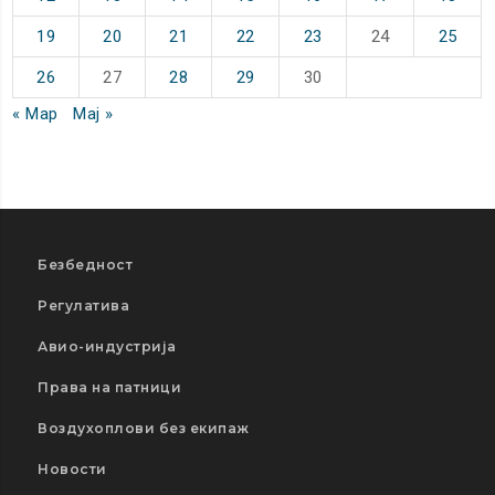
19
20
21
22
23
24
25
26
27
28
29
30
« Мар
Мај »
Безбедност
Регулатива
Авио-индустрија
Права на патници
Воздухоплови без екипаж
Новости