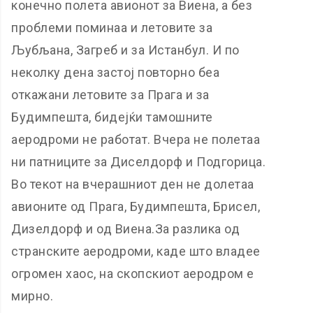
конечно полета авионот за Виена, а без
проблеми поминаа и летовите за
Љубљана, Загреб и за Истанбул. И по
неколку дена застој повторно беа
откажани летовите за Прага и за
Будимпешта, бидејќи тамошните
аеродроми не работат. Вчера не полетаа
ни патниците за Диселдорф и Подгорица.
Во текот на вчерашниот ден не долетаа
авионите од Прага, Будимпешта, Брисел,
Дизелдорф и од Виена.За разлика од
странските аеродроми, каде што владее
огромен хаос, на скопскиот аеродром е
мирно.