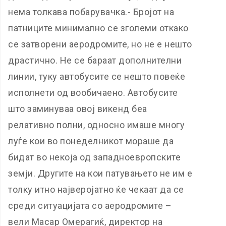
нема толкава побарувачка.- Бројот на
патниците минимално се зголеми откако
се затворени аеродромите, но не е нешто
драстично. Не се бараат дополнителни
линии, туку автобусите се нешто повеќе
исполнети од вообичаено. Автобусите
што заминуваа овој викенд беа
релативно полни, односно имаше многу
луѓе кои во понеделникот мораше да
бидат во некоја од западноевропските
земји. Другите на кои патувањето не им е
толку итно најверојатно ќе чекаат да се
среди ситуацијата со аеродромите –
вели Масар Омерагиќ, директор на