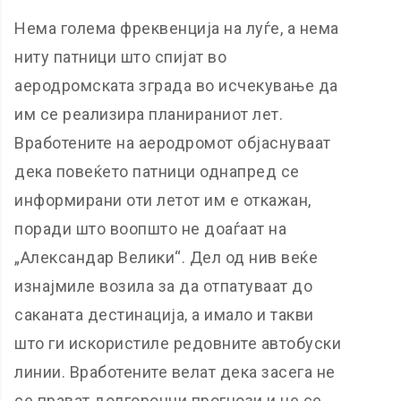
Нема голема фреквенција на луѓе, а нема
ниту патници што спијат во
аеродромската зграда во исчекување да
им се реализира планираниот лет.
Вработените на аеродромот објаснуваат
дека повеќето патници однапред се
информирани оти летот им е откажан,
поради што воопшто не доаѓаат на
„Александар Велики“. Дел од нив веќе
изнајмиле возила за да отпатуваат до
саканата дестинација, а имало и такви
што ги искористиле редовните автобуски
линии. Вработените велат дека засега не
се прават долгорочни прогнози и не се