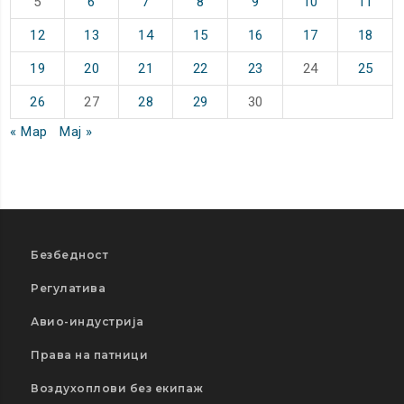
5
6
7
8
9
10
11
12
13
14
15
16
17
18
19
20
21
22
23
24
25
26
27
28
29
30
« Мар
Мај »
Безбедност
Регулатива
Авио-индустрија
Права на патници
Воздухоплови без екипаж