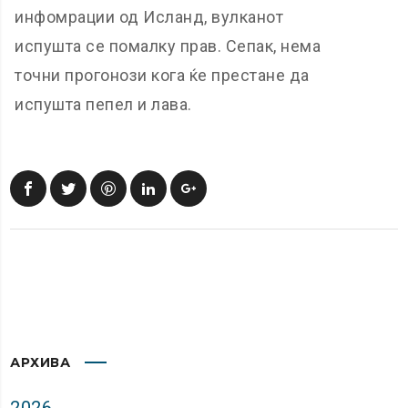
инфомрации од Исланд, вулканот
испушта се помалку прав. Сепак, нема
точни прогонози кога ќе престане да
испушта пепел и лава.
АРХИВА