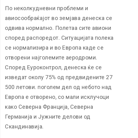
По неколкудневни проблеми и
авиосообраќајот во земјава денеска се
одвива нормално. Полетаа сите авиони
според распоредот. Ситуацијата полека
се нормализира и во Европа каде се
отворени најголемите аеродроми.
Според Еуроконтрол, денеска ќе се
изведат околу 75% од предвидените 27
500 летови. поголем дел од небото над
Европа е отворено, со мали исклучоци
како Северна Франција, Северна
Германија и Јужните делови од
Скандинавија.