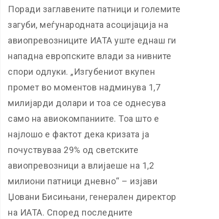
Поради заглавените патници и големите
загуби, меѓународната асоцијација на
авиопревозниците ИАТА уште еднаш ги
нападна европските влади за нивните
спори одлуки. „Изгубениот вкупен
промет во моментов надминува 1,7
милијарди долари и тоа се однесува
само на авиокомпаниите. Тоа што е
најлошо е фактот дека кризата ја
почуствуваа 29% од светските
авиопревозници а влијаеше на 1,2
милиони патници дневно“ – изјави
Џовани Бисињани, генерален директор
на ИАТА. Според последните