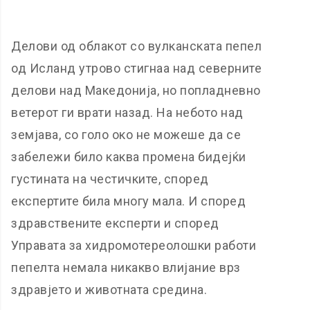
Делови од облакот со вулканската пепел
од Исланд утрово стигнаа над северните
делови над Македонија, но попладневно
ветерот ги врати назад. На небото над
земјава, со голо око не можеше да се
забележи било каква промена бидејќи
густината на честичките, според
експертите била многу мала. И според
здравствените експерти и според
Управата за хидромотереолошки работи
пепелта немала никакво влијание врз
здравјето и животната средина.