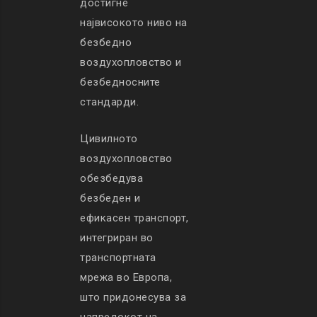
достигне
највисокото ниво на
безбедно
воздухопловство и
безбедносните
стандарди.
Цивилното
воздухопловство
обезбедува
безбеден и
ефикасен транспорт,
интегриран во
транспортната
мрежа во Европа,
што придонесува за