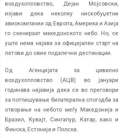
воздухопловство, Дејан Мојсовски,
изјави дека неколку нискобуџетни
авиокомпании од Европа, Америка и Азија
го скенираат македонското небо. Но, се
уште нема најава за официјален старт на
летови до овие подалечни дестинации.
Од Агенцијата за цивилно
воздухопловство (АЦВ) во јануари
годинава најавија дека се во преговори
за потпишување билатерална спогодба за
отворање на небото меѓу Македонија и
Бразил, Кувајт, Сингапур, Катар, како и
Финска, Естонија и Полска.