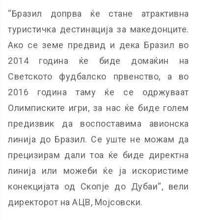
“Бразил допрва ќе стане атрактивна
туристичка дестинација за македонците.
Ако се земе предвид и дека Бразил во
2014 година ќе биде домаќин на
Светското фудбалско првенство, а во
2016 година таму ќе се одржуваат
Олимписките игри, за нас ќе биде голем
предизвик да воспоставима авионска
линија до Бразил. Се уште не можам да
прецизирам дали тоа ќе биде директна
линија или можеби ќе ја искористиме
конекцијата од Скопје до Дубаи“, вели
директорот на АЦВ, Мојсовски.