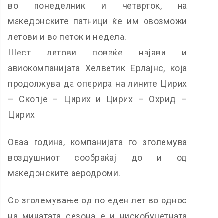
во понеделник и четврток, на
македонските патници ќе им овозможи
летови и во петок и недела.
Шест летови повеќе најави и
авиокомпанијата Хелветик Ерлајнс, која
продолжува да оперира на лините Цирих
– Скопје – Цирих и Цирих – Охрид –
Цирих.
Оваа година, компанијата го зголемува
воздушниот сообраќај до и од
македонските аеродроми.
Со зголемување од по еден лет во однос
на минатата сезона е и нискобуџетната