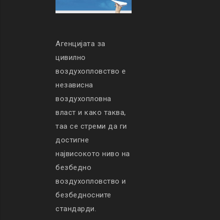
Агенцијата за
цивилно
воздухопловство е
независна
воздухопловна
власт и како таква,
таа се стреми да ги
достигне
највисокото ниво на
безбедно
воздухопловство и
безбедносните
стандарди.