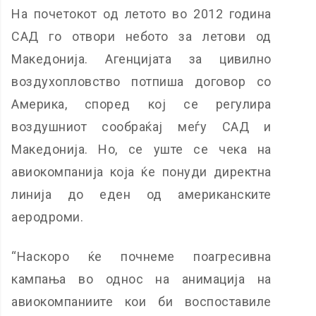
На почетокот од летото во 2012 година
САД го отвори небото за летови од
Македонија. Агенцијата за цивилно
воздухопловство потпиша договор со
Америка, според кој се регулира
воздушниот сообраќај меѓу САД и
Македонија. Но, се уште се чека на
авиокомпанија која ќе понуди директна
линија до еден од американските
аеродроми.
“Наскоро ќе почнеме поагресивна
кампања во однос на анимација на
авиокомпаниите кои би воспоставиле