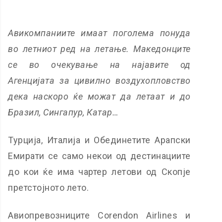
Авикомпаниите имаат поголема понуда
во летниот ред на летање. Македонците
се во очекување на најавите од
Агенцијата за цивилно воздухопловство
дека наскоро ќе можат да летаат и до
Бразил, Сингапур, Катар…
Турција, Италија и Обединетите Арапски
Емирати се само некои од дестинациите
до кои ќе има чартер летови од Скопје
претстојното лето.
Авиопревозниците Corendon Airlines и