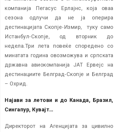
компанија Пегасус Ерлајнс, која оваа
сезона одлучи да не ја оперира
дестинацијата Скопје-Измир, туку само
Истанбул-Скопје, од вторник до
недела.Три лета повеќе споредено со
минатата година овозможува и српската
државна авиокомпанија ЈАТ Ервејс на
дестинациите Белград-Скопје и Белград
– Охрид.
Најави за летови и до Канада, Бразил,
Сингапур, Кувајт…
Директорот на Агенцијата за цивилно