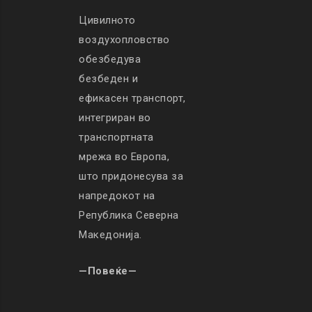
Цивилното
воздухопловство
обезбедува
безбеден и
ефикасен транспорт,
интегриран во
транспортната
мрежа во Европа,
што придонесува за
напредокот на
Република Северна
Македонија.
—Повеќе—