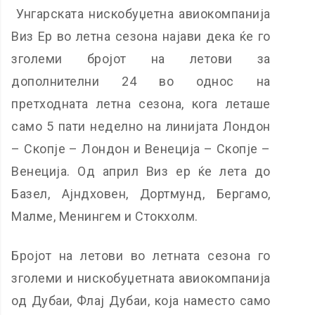
Унгарската нискобуџетна авиокомпанија
Виз Ер во летна сезона најави дека ќе го
зголеми бројот на летови за
дополнителни 24 во однос на
претходната летна сезона, кога леташе
само 5 пати неделно на линијата Лондон
– Скопје – Лондон и Венеција – Скопје –
Венеција. Од април Виз ер ќе лета до
Базел, Ајндховен, Дортмунд, Бергамо,
Малме, Менингем и Стокхолм.
Бројот на летови во летната сезона го
зголеми и нискобуџетната авиокомпанија
од Дубаи, Флај Дубаи, која наместо само