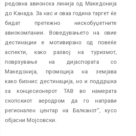
редовна авионска линија од Македонија
до Канада. За нас и оваа година таргет ќе
бидат претежно нискобуџетните
авиокомпании. Воведувањето на овие
дестинации е мотивирано од повеќе
аспекти, како развој на туризмот,
поврзување на дијаспората со
Македонија, промоција на земјава
како
бизнис
дестинација, но и поддршка
за концесионерот ТАВ во намерата
скопскиот аеродром да го направи
регионален центар на Балканот“, кусо
објасни Мојсовски.