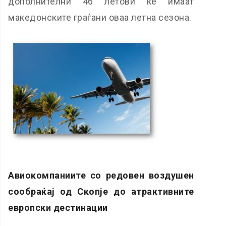
дополнителни 46 летови ќе имаат
македонските граѓани оваа летна сезона.
Авиокомпаниите со
редовен воздушен
сообраќај од
Скопје
до атрактивните
европски дестинации